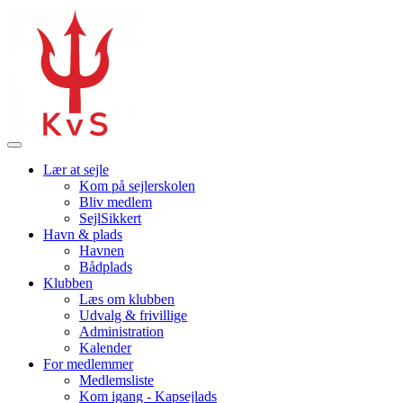
Lær at sejle
Kom på sejlerskolen
Bliv medlem
SejlSikkert
Havn & plads
Havnen
Bådplads
Klubben
Læs om klubben
Udvalg & frivillige
Administration
Kalender
For medlemmer
Medlemsliste
Kom igang - Kapsejlads