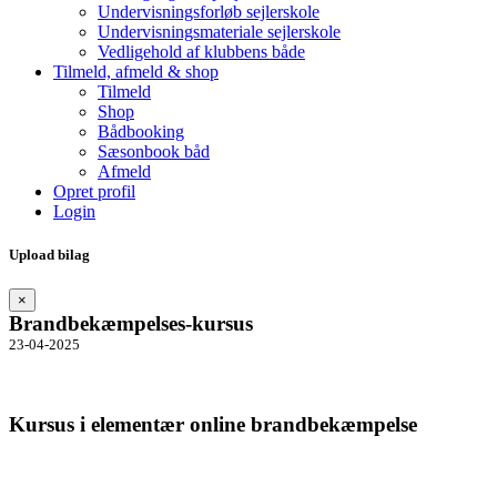
Undervisningsforløb sejlerskole
Undervisningsmateriale sejlerskole
Vedligehold af klubbens både
Tilmeld, afmeld & shop
Tilmeld
Shop
Bådbooking
Sæsonbook båd
Afmeld
Opret profil
Login
Upload bilag
×
Brandbekæmpelses-kursus
23-04-2025
Kursus i elementær online brandbekæmpelse